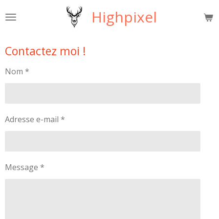
Passer
Highpixel
au
contenu
principal
Contactez moi !
Nom *
Adresse e-mail *
Message *