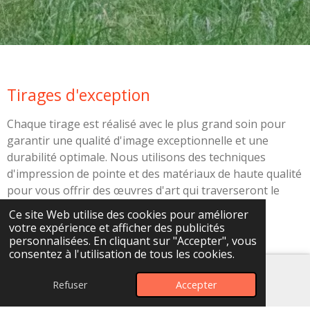
Tirages d'exception
Chaque tirage est réalisé avec le plus grand soin pour
garantir une qualité d'image exceptionnelle et une
durabilité optimale. Nous utilisons des techniques
d'impression de pointe et des matériaux de haute qualité
pour vous offrir des œuvres d'art qui traverseront le
temps. Offrez-vous un morceau de nature avec
Ce site Web utilise des cookies pour améliorer
Highpixel.
votre expérience et afficher des publicités
personnalisées. En cliquant sur "Accepter", vous
consentez à l'utilisation de tous les cookies.
Refuser
Accepter
E-mail
Facebook